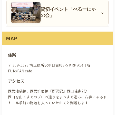
貸切イベント「べるーにゃ
⌄
の会」
MAP
コラボ内装イメージ
住所
貸切イベント「ところざわの奇祭 2アウト満塁」
〒 359-1123 埼玉県所沢市日吉町3-5 KRP Ave 1階
FUNxFAN cafe
アクセス
西武池袋線、西武新宿線「所沢駅」西口徒歩2分
西口を出てすぐのプロペ通りをまっすぐ進み、右手にあるド
トール手前の路地を入っていただくと到着します
貸切イベント「べるーにゃの会」