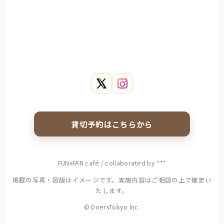
グッズ販売
貸切予約はこちらから
ガチャ
FUNxFAN café / collaborated by ***
掲載の写真・図版はイメージです。実施内容はご相談の上で確定い
たします。
コラボフード（一部）
©︎ DoersTokyo Inc.