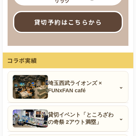
リック
貸切予約はこちらから
コラボ実績
埼玉西武ライオンズ ×
⌄
FUNxFAN café
貸切イベント「ところざわ
⌄
の奇祭 2アウト満塁」